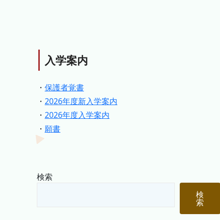
入学案内
・
保護者覚書
・
2026年度新入学案内
・
2026年度入学案内
・
願書
検索
検
索