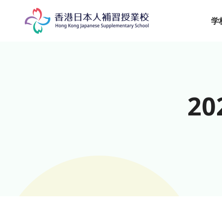
Skip
to
学
content
20