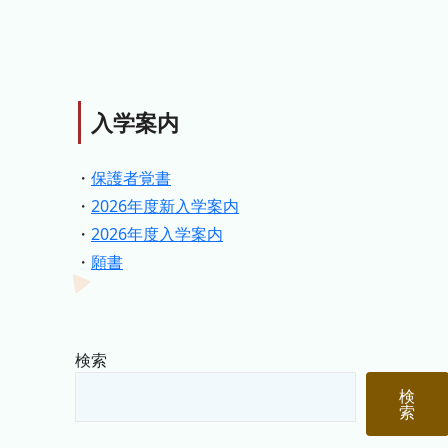
入学案内
・
保護者覚書
・
2026年度新入学案内
・
2026年度入学案内
・
願書
検索
検
索