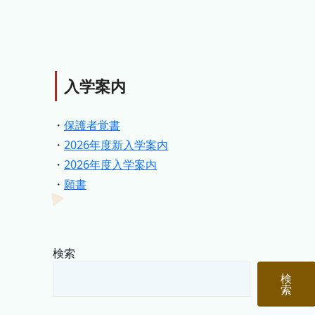
入学案内
・
保護者覚書
・
2026年度新入学案内
・
2026年度入学案内
・
願書
検索
検
索