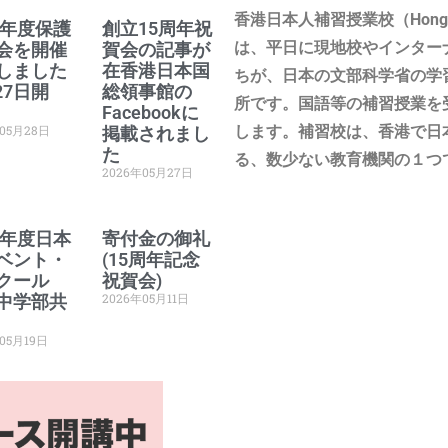
香港日本人補習授業校（Hong Kong 
26年度保護
創立15周年祝
は、平日に現地校やインター
会を開催
賀会の記事が
しました
在香港日本国
ちが、日本の文部科学省の学
27日開
総領事館の
所です。国語等の補習授業を
Facebookに
年05月28日
します。補習校は、香港で日
掲載されまし
た
る、数少ない教育機関の１つ
2026年05月27日
26年度日本
寄付金の御礼
ベント・
(15周年記念
クール
祝賀会)
2026年05月11日
中学部共
05月19日