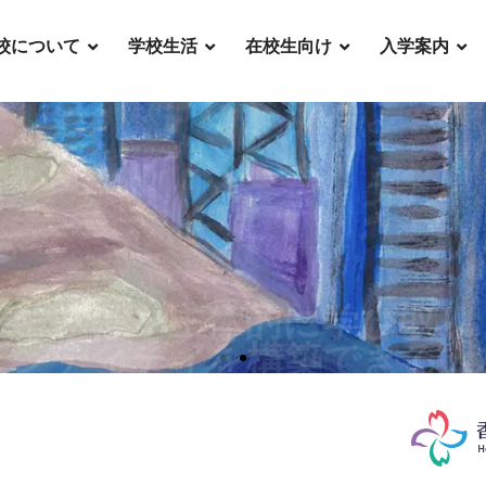
校について
学校生活
在校生向け
入学案内
ことばを主体的に学び取り
デンティティを構築できる人
WELCOME TO OUR SCHOOL
学校行事とイベント