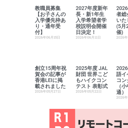
教職員募集
2027年度新年
20
【お子さんの
長・新1年生
者総
入学優先枠あ
入学希望者学
いた
り・通年受
校説明会開催
(5月
付】
日決定！
催)
2026年06月15日
2026年06月11日
2026
創立15周年祝
2025年度 JAL
20
賀会の記事が
財団 世界こど
語イ
香港LEIに掲
もハイクコン
コン
載されました
テスト 表彰式
（小
2026年05月27日
2026年05月22日
通）
2026年