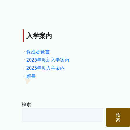
入学案内
・
保護者覚書
・
2026年度新入学案内
・
2026年度入学案内
・
願書
検索
検
索