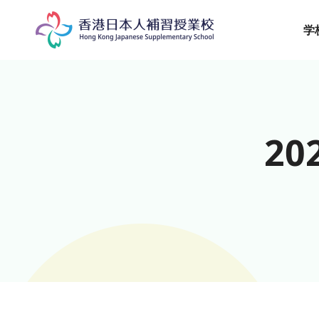
Skip
to
学
content
20