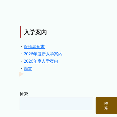
入学案内
・
保護者覚書
・
2026年度新入学案内
・
2026年度入学案内
・
願書
検索
検
索