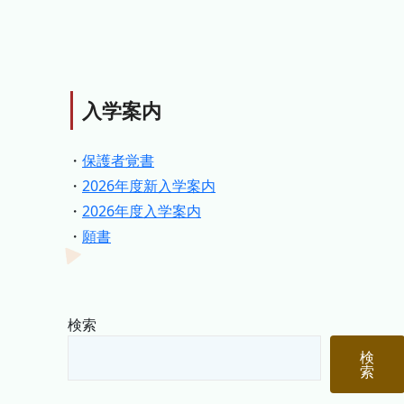
入学案内
・
保護者覚書
・
2026年度新入学案内
・
2026年度入学案内
・
願書
検索
検
索