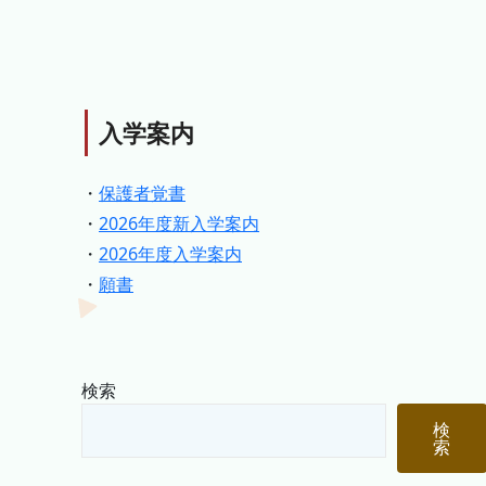
入学案内
・
保護者覚書
・
2026年度新入学案内
・
2026年度入学案内
・
願書
検索
検
索