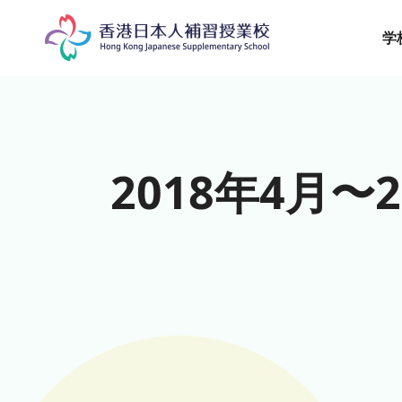
Skip
to
学
content
2018年4月