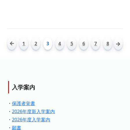
1
2
3
4
5
6
7
8
入学案内
・
保護者覚書
・
2026年度新入学案内
・
2026年度入学案内
・
願書