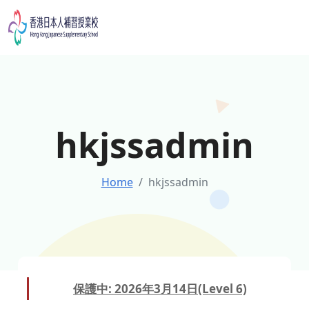
Skip
to
content
hkjssadmin
Home
hkjssadmin
保護中: 2026年3月14日(Level 6)