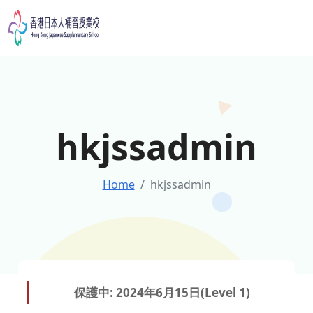
Skip
to
content
hkjssadmin
Home
hkjssadmin
保護中: 2024年6月15日(Level 1)