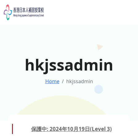
Skip
to
content
hkjssadmin
Home
hkjssadmin
保護中: 2024年10月19日(Level 3)